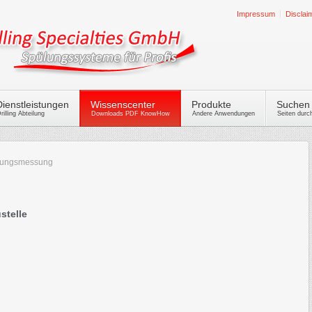
Impressum
Disclai
Dienstleistungen
Wissenscenter
Produkte
Suchen
rilling Abteilung
Downloads PDF KnowHow
Andere Anwendungen
Seiten dur
lungsmessung
stelle