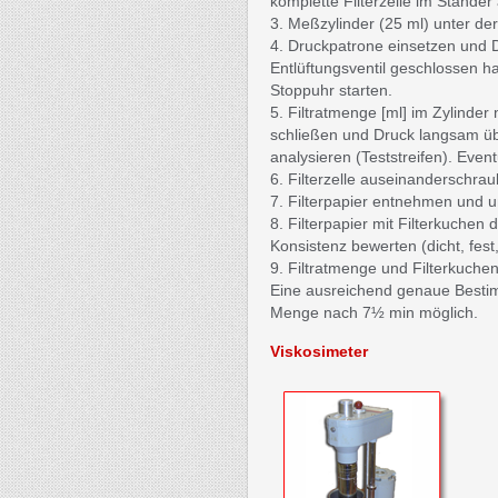
komplette Filterzelle im Ständer 
3. Meßzylinder (25 ml) unter der 
4. Druckpatrone einsetzen und Dr
Entlüftungsventil geschlossen h
Stoppuhr starten.
5. Filtratmenge [ml] im Zylind
schließen und Druck langsam übe
analysieren (Teststreifen). Eve
6. Filterzelle auseinanderschr
7. Filterpapier entnehmen und 
8. Filterpapier mit Filterkuche
Konsistenz bewerten (dicht, fest
9. Filtratmenge und Filterkuche
Eine ausreichend genaue Bestim
Menge nach 7½ min möglich.
Viskosimeter