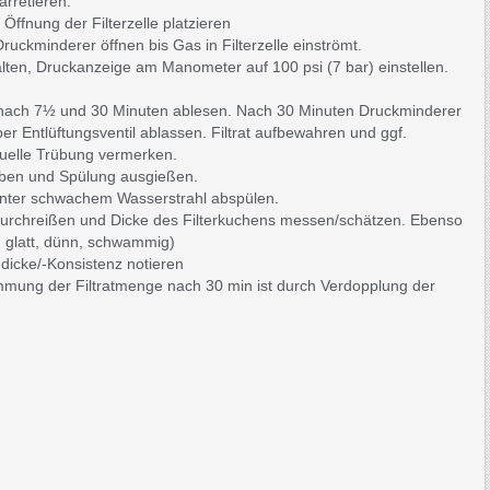
arretieren.
Öffnung der Filterzelle platzieren
uckminderer öffnen bis Gas in Filterzelle einströmt.
alten, Druckanzeige am Manometer auf 100 psi (7 bar) einstellen.
er nach 7½ und 30 Minuten ablesen. Nach 30 Minuten Druckminderer
r Entlüftungsventil ablassen. Filtrat aufbewahren und ggf.
ntuelle Trübung vermerken.
auben und Spülung ausgießen.
unter schwachem Wasserstrahl abspülen.
n durchreißen und Dicke des Filterkuchens messen/schätzen. Ebenso
, glatt, dünn, schwammig)
ndicke/-Konsistenz notieren
mung der Filtratmenge nach 30 min ist durch Verdopplung der