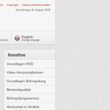
mer
Copyright
Datenschutzinformation
Donnerstag, 06. August 2026
English
chsuchen
Change language
KnowHow
Grundlagen HDD
Video Horizontalbohren
Grundlagen Bohrspülung
Bentonitqualität
Bohrspülungsservice
Horizontal vs Vertikal