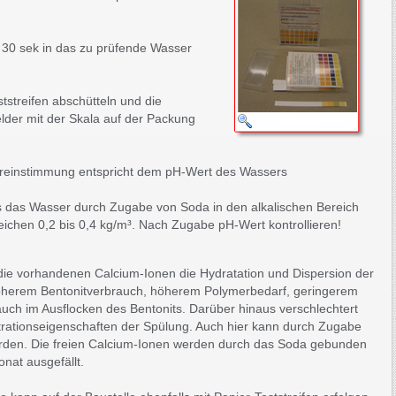
ns 30 sek in das zu prüfende Wasser
tstreifen abschütteln und die
lder mit der Skala auf der Packung
ereinstimmung entspricht dem pH-Wert des Wassers
 das Wasser durch Zugabe von Soda in den alkalischen Bereich
eichen 0,2 bis 0,4 kg/m³. Nach Zugabe pH-Wert kontrollieren!
die vorhandenen Calcium-Ionen die Hydratation und Dispersion der
 höherem Bentonitverbrauch, höherem Polymerbedarf, geringerem
auch im Ausflocken des Bentonits. Darüber hinaus verschlechtert
ltrationseigenschaften der Spülung. Auch hier kann durch Zugabe
rden. Die freien Calcium-Ionen werden durch das Soda gebunden
nat ausgefällt.