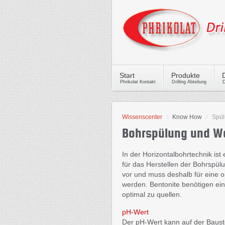
Start
Produkte
Phrikolat Kontakt
Drilling Abteilung
D
Wissenscenter
Know How
Spül
Bohrspülung und W
In der Horizontalbohrtechnik i
für das Herstellen der Bohrspülu
vor und muss deshalb für eine op
werden. Bentonite benötigen ei
optimal zu quellen.
pH-Wert
Der pH-Wert kann auf der Bauste