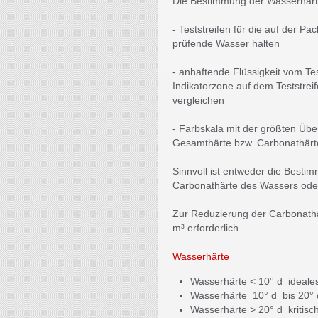
Die Bestimmung der Wasserhärte 
- Teststreifen für die auf der P
prüfende Wasser halten
- anhaftende Flüssigkeit vom Te
Indikatorzone auf dem Teststrei
vergleichen
- Farbskala mit der größten Üb
Gesamthärte bzw. Carbonathärt
Sinnvoll ist entweder die Best
Carbonathärte des Wassers ode
Zur Reduzierung der Carbonathä
m³ erforderlich.
Wasserhärte
Wasserhärte < 10° d ideal
Wasserhärte 10° d bis 20°
Wasserhärte > 20° d kritisc