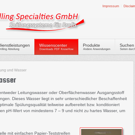
Impressum
Disclai
Dienstleistungen
Wissenscenter
Produkte
Suchen
rilling Abteilung
Downloads PDF KnowHow
Andere Anwendungen
Seiten dur
ung und Wasser
asser
st entweder Leitungswasser oder Oberflächenwasser Ausgangsstoff
ngen. Dieses Wasser liegt in sehr unterschiedlicher Beschaffenheit
timale Spülungsqualität teilweise aufbereitet bzw. konditioniert
nen pH-Wert von mindestens 7 – 9 und nicht zu hartes Wasser, um
lle mit einfachen Papier-Teststreifen