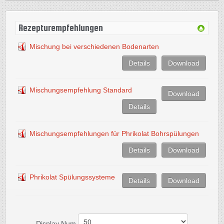
Rezepturempfehlungen
Mischung bei verschiedenen Bodenarten
Details
Download
Mischungsempfehlung Standard
Download
Details
Mischungsempfehlungen für Phrikolat Bohrspülungen
Details
Download
Phrikolat Spülungssysteme
Details
Download
Display Num