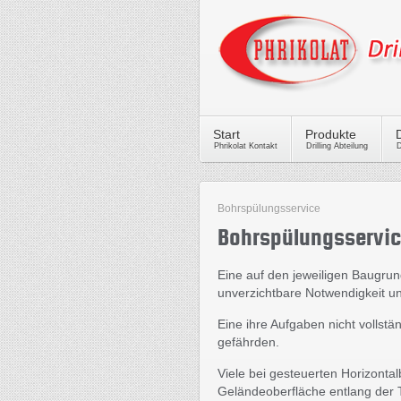
Start
Produkte
Phrikolat Kontakt
Drilling Abteilung
D
Bohrspülungsservice
Bohrspülungsservi
Eine auf den jeweiligen Baugrun
unverzichtbare Notwendigkeit un
Eine ihre Aufgaben nicht vollstä
gefährden.
Viele bei gesteuerten Horizonta
Geländeoberfläche entlang der