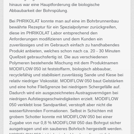
hinaus war eine Hauptforderung die biologische
Abbaubarkeit der Bohrspülung.
Bei PHRIKOLAT konnte man auf eine im Bohrbrunnenbau
bewährte Rezeptur für ein Spezialpolymer zurückgreifen,
diese im PHRIKOLAT Labor entsprechend den
Anforderungen modifizieren und dem Kunden ein
zuverlässiges und im Gebrauch einfach zu handhabendes
Produkt anbieten, welches schon nach ca. 20 - 30 Minuten
Quellzeit gebrauchsfertig ist. Die aus verschiedenen
Polymeren bestehende Mischung mit dem Produktnamen
MODIFLOW 050 ist feststoffarm, biologisch abbaubar,
recyclefähig und stabilisiert zuverlässig Sande und Kiese bei
relativ niedriger Viskosität. MODIFLOW 050 baut Gelstärken
und eine hohe Fließgrenze bei niedrigem Schergefälle auf.
Dadurch wird ein ausgezeichnetes Austragsvermögen bei
niedrigen Aufstiegsgeschwindigkeiten erzielt. MODIFLOW
050 verklebt lose Sandpartikel, verstopft aber nicht die
wasserführenden Formationen. Selbst in Schichten mit
grobem Schotter konnte mit MODIFLOW 050 bei einer
Zugabe von nur 0,8 % MODIFLOW 050 das Bohrgut sicher
ausgetragen und ein sauberes Bohrloch hergestellt werden.