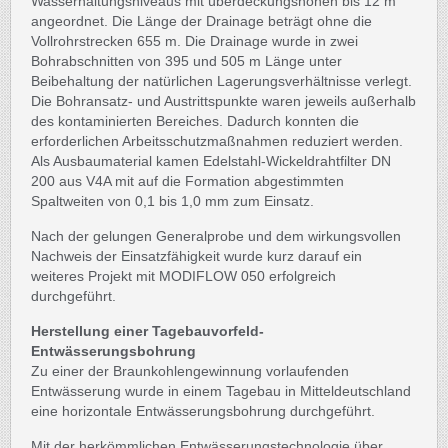
Wasserhaltungsniveaus mit überdeckungshöhen bis 12 m
angeordnet. Die Länge der Drainage beträgt ohne die
Vollrohrstrecken 655 m. Die Drainage wurde in zwei
Bohrabschnitten von 395 und 505 m Länge unter
Beibehaltung der natürlichen Lagerungsverhältnisse verlegt.
Die Bohransatz- und Austrittspunkte waren jeweils außerhalb
des kontaminierten Bereiches. Dadurch konnten die
erforderlichen Arbeitsschutzmaßnahmen reduziert werden.
Als Ausbaumaterial kamen Edelstahl-Wickeldrahtfilter DN
200 aus V4A mit auf die Formation abgestimmten
Spaltweiten von 0,1 bis 1,0 mm zum Einsatz.
Nach der gelungen Generalprobe und dem wirkungsvollen
Nachweis der Einsatzfähigkeit wurde kurz darauf ein
weiteres Projekt mit MODIFLOW 050 erfolgreich
durchgeführt.
Herstellung einer Tagebauvorfeld-
Entwässerungsbohrung
Zu einer der Braunkohlengewinnung vorlaufenden
Entwässerung wurde in einem Tagebau in Mitteldeutschland
eine horizontale Entwässerungsbohrung durchgeführt.
Mit der herkömmlichen Entwässerungstechnologie über