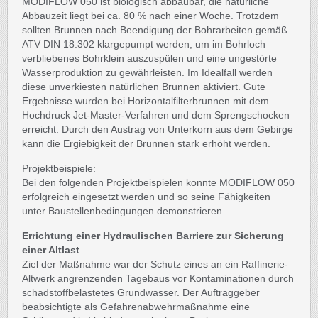
MODIFLOW 050 ist biologisch abbaubar, die natürliche
Abbauzeit liegt bei ca. 80 % nach einer Woche. Trotzdem
sollten Brunnen nach Beendigung der Bohrarbeiten gemäß
ATV DIN 18.302 klargepumpt werden, um im Bohrloch
verbliebenes Bohrklein auszuspülen und eine ungestörte
Wasserproduktion zu gewährleisten. Im Idealfall werden
diese unverkiesten natürlichen Brunnen aktiviert. Gute
Ergebnisse wurden bei Horizontalfilterbrunnen mit dem
Hochdruck Jet-Master-Verfahren und dem Sprengschocken
erreicht. Durch den Austrag von Unterkorn aus dem Gebirge
kann die Ergiebigkeit der Brunnen stark erhöht werden.
Projektbeispiele:
Bei den folgenden Projektbeispielen konnte MODIFLOW 050
erfolgreich eingesetzt werden und so seine Fähigkeiten
unter Baustellenbedingungen demonstrieren.
Errichtung einer Hydraulischen Barriere zur Sicherung
einer Altlast
Ziel der Maßnahme war der Schutz eines an ein Raffinerie-
Altwerk angrenzenden Tagebaus vor Kontaminationen durch
schadstoffbelastetes Grundwasser. Der Auftraggeber
beabsichtigte als Gefahrenabwehrmaßnahme eine