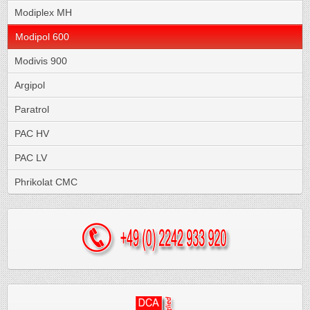
Modiplex MH
Modipol 600
Modivis 900
Argipol
Paratrol
PAC HV
PAC LV
Phrikolat CMC