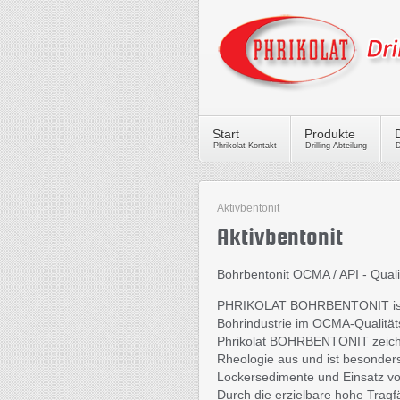
Start
Produkte
Phrikolat Kontakt
Drilling Abteilung
D
Aktivbentonit
Aktivbentonit
Bohrbentonit OCMA / API - Quali
PHRIKOLAT BOHRBENTONIT ist ei
Bohrindustrie im OCMA-Qualität
Phrikolat BOHRBENTONIT zeichn
Rheologie aus und ist besonder
Lockersedimente und Einsatz vo
Durch die erzielbare hohe Tragfä