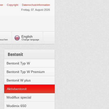
mer
Copyright
Datenschutzinformation
Freitag, 07. August 2026
English
chsuchen
Change language
Bentonit
Bentonit Typ W
Bentonit Typ W Premium
Bentonit W plus
Aktivbentonit
Modiflux special
Modimix 650