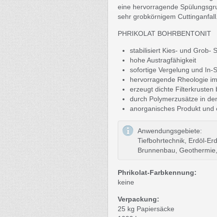
eine hervorragende Spülungsgru
sehr grobkörnigem Cuttinganfall
PHRIKOLAT BOHRBENTONIT
stabilisiert Kies- und Grob-
hohe Austragfähigkeit
sofortige Vergelung und In-
hervorragende Rheologie im
erzeugt dichte Filterkruste
durch Polymerzusätze in de
anorganisches Produkt und 
Anwendungsgebiete:
Tiefbohrtechnik, Erdöl-Erd
Brunnenbau, Geothermie, R
Phrikolat-Farbkennung:
keine
Verpackung:
25 kg Papiersäcke