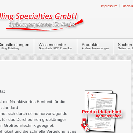
Impressum
Disclai
Dienstleistungen
Wissenscenter
Produkte
Suchen
rilling Abteilung
Downloads PDF KnowHow
Andere Anwendungen
Seiten dur
tät
n Na-aktiviertes Bentonit für die
sstandard.
et sich durch seine hervorragende
s für das Durchbohren grobkörniger
n Großbohrtechnik geeignet.
higkeit und die schnelle Vergelung ist es