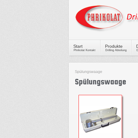
Start
Produkte
Phrikolat Kontakt
Drilling Abteilung
D
Spülungswaage
Spülungswaage