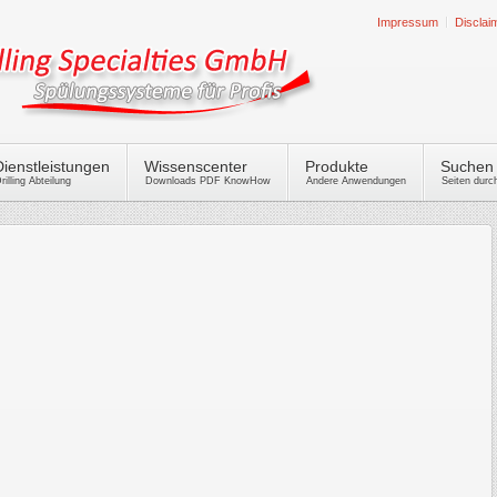
Impressum
Disclai
Dienstleistungen
Wissenscenter
Produkte
Suchen
rilling Abteilung
Downloads PDF KnowHow
Andere Anwendungen
Seiten dur