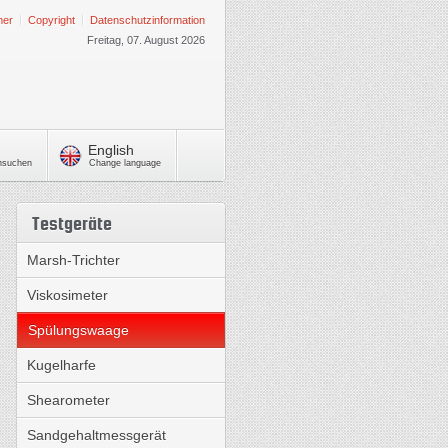
mer
Copyright
Datenschutzinformation
Freitag, 07. August 2026
English
chsuchen
Change language
Testgeräte
Marsh-Trichter
Viskosimeter
Spülungswaage
Kugelharfe
Shearometer
Sandgehaltmessgerät